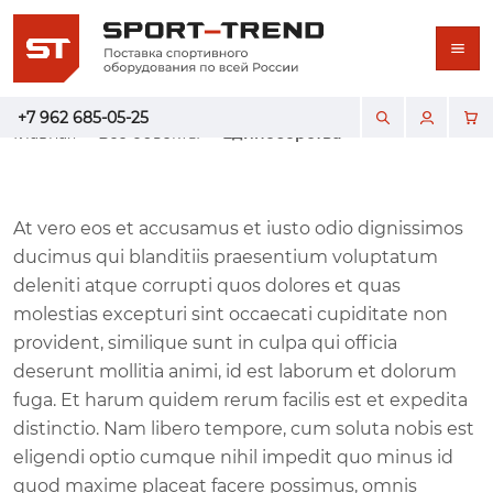
+7 962 685-05-25
Главная
Все объекты
Единоборства
At vero eos et accusamus et iusto odio dignissimos
ducimus qui blanditiis praesentium voluptatum
deleniti atque corrupti quos dolores et quas
molestias excepturi sint occaecati cupiditate non
provident, similique sunt in culpa qui officia
deserunt mollitia animi, id est laborum et dolorum
fuga. Et harum quidem rerum facilis est et expedita
distinctio. Nam libero tempore, cum soluta nobis est
eligendi optio cumque nihil impedit quo minus id
quod maxime placeat facere possimus, omnis