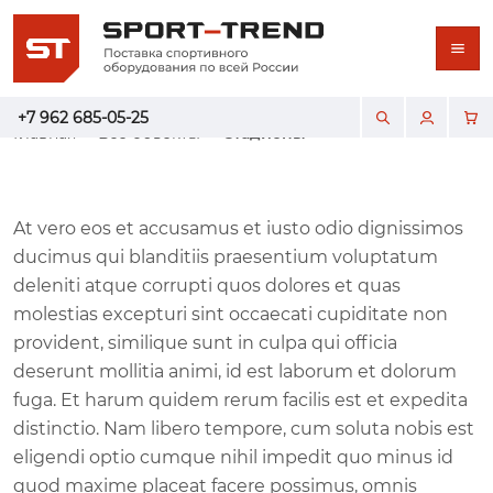
+7 962 685-05-25
Главная
Все объекты
Стадионы
At vero eos et accusamus et iusto odio dignissimos
ducimus qui blanditiis praesentium voluptatum
deleniti atque corrupti quos dolores et quas
molestias excepturi sint occaecati cupiditate non
provident, similique sunt in culpa qui officia
deserunt mollitia animi, id est laborum et dolorum
fuga. Et harum quidem rerum facilis est et expedita
distinctio. Nam libero tempore, cum soluta nobis est
eligendi optio cumque nihil impedit quo minus id
quod maxime placeat facere possimus, omnis