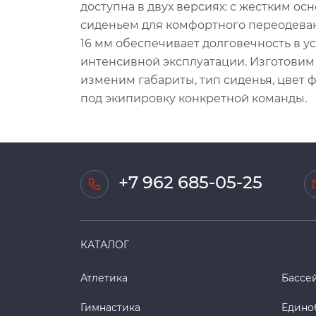
доступна в двух версиях: с жестким о
сиденьем для комфортного переодеван
16 мм обеспечивает долговечность в у
интенсивной эксплуатации. Изготовим
изменим габариты, тип сиденья, цвет
под экипировку конкретной команды.
+7 962 685-05-25
КАТАЛОГ
Атлетика
Бассе
Гимнастика
Едино