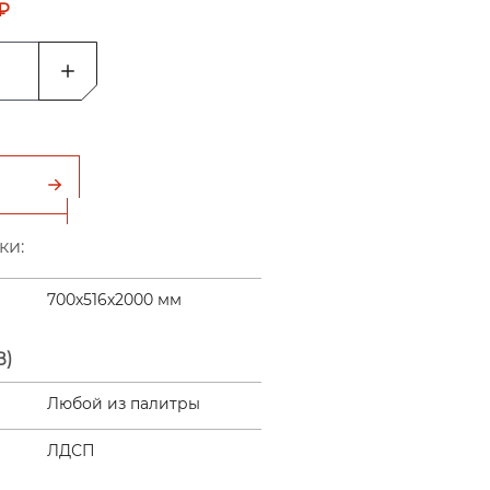
 ₽
ки:
700х516х2000 мм
В)
Любой из палитры
ЛДСП