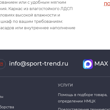
снованием или с удобным мягким
ПО
ия. Каркас из влагостойкого ЛДСП
словиях высокой влажности и
 шкаф по вашим требованиям:
 фасадов или внутреннее наполнение
info@sport-trend.ru
MAX
УСЛУГИ
Помощь в подборе товара,
йн
определении НМЦК
борства
Предоставление техническ