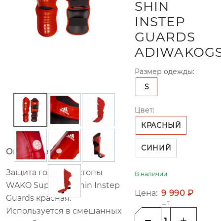
SHIN
INSTEP
GUARDS
ADIWAKOGS
Размер одежды:
S
Цвет:
КРАСНЫЙ
СИНИЙ
Описание товара
Защита голени и стопы
В наличии
WAKO Super Pro Shin Instep
Цена:
9 990 ₽
Guards красная.
шт
Используется в смешанных