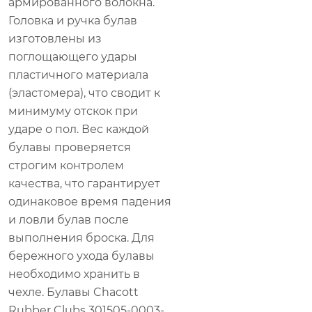
армированного волокна.
Головка и ручка булав
изготовлены из
поглощающего удары
пластичного материала
(эластомера), что сводит к
минимуму отскок при
ударе о пол. Вес каждой
булавы проверяется
строгим контролем
качества, что гарантирует
одинаковое время падения
и ловли булав после
выполнения броска. Для
бережного ухода булавы
необходимо хранить в
чехле. Булавы Chacott
Rubber Clubs 301505-0003-