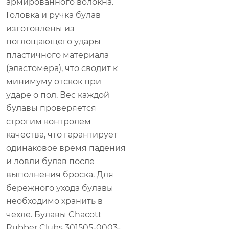
армированного волокна.
Головка и ручка булав
изготовлены из
поглощающего удары
пластичного материала
(эластомера), что сводит к
минимуму отскок при
ударе о пол. Вес каждой
булавы проверяется
строгим контролем
качества, что гарантирует
одинаковое время падения
и ловли булав после
выполнения броска. Для
бережного ухода булавы
необходимо хранить в
чехле. Булавы Chacott
Rubber Clubs 301505-0003-