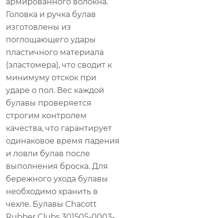
армированного волокна.
Головка и ручка булав
изготовлены из
поглощающего удары
пластичного материала
(эластомера), что сводит к
минимуму отскок при
ударе о пол. Вес каждой
булавы проверяется
строгим контролем
качества, что гарантирует
одинаковое время падения
и ловли булав после
выполнения броска. Для
бережного ухода булавы
необходимо хранить в
чехле. Булавы Chacott
Rubber Clubs 301505-0003-