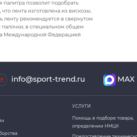
 палитра позволит подобрать
, что лента изготовлена из вискозы,
ть ленту рекомендуется в свернутом
 с палочки, в специальном общем
ена Международной Федерацией
info@sport-trend.ru
MAX
УСЛУГИ
Помощь в подборе товара,
йн
определении НМЦК
борства
Предоставление техническ