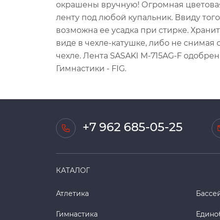
окрашены вручную! Огромная цветовая
ленту под любой купальник. Ввиду того
возможна ее усадка при стирке. Храни
виде в чехле-катушке, либо не снимая
чехле. Лента SASAKI M-715AG-F одобр
Гимнастики - FIG.
+7 962 685-05-25
КАТАЛОГ
Атлетика
Бассе
Гимнастика
Едино