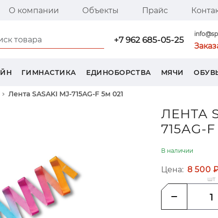
О компании
Объекты
Прайс
Конта
я страница SPORT TREND
info@sp
+7 962 685-05-25
Заказ
ЕЙН
ГИМНАСТИКА
ЕДИНОБОРСТВА
МЯЧИ
ОБУВ
Лента SASAKI MJ-715AG-F 5м 021
ЛЕНТА S
715AG-F
В наличии
Цена:
8 500 
шт