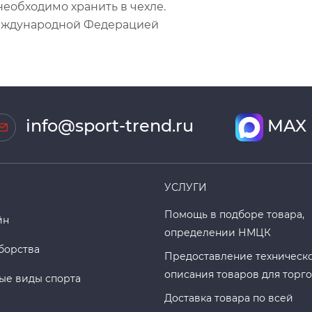
необходимо хранить в чехле.
Международной Федерацией
info@sport-trend.ru
MAX
УСЛУГИ
Помощь в подборе товара,
йн
определении НМЦК
борства
Предоставление техническ
описания товаров для торг
ые виды спорта
Доставка товара по всей