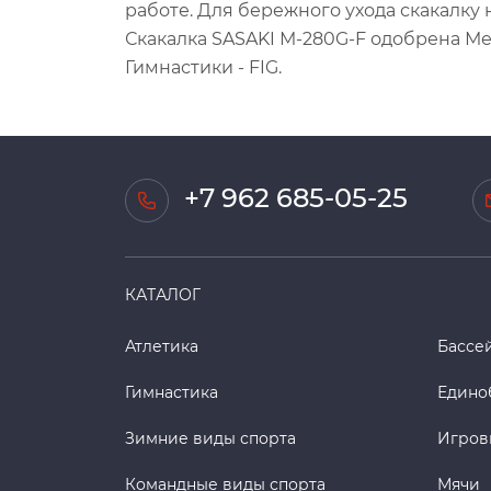
работе. Для бережного ухода скакалку 
Скакалка SASAKI М-280G-F одобрена 
Гимнастики - FIG.
+7 962 685-05-25
КАТАЛОГ
Атлетика
Бассе
Гимнастика
Едино
Зимние виды спорта
Игров
Командные виды спорта
Мячи