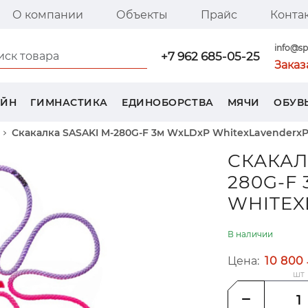
О компании
Объекты
Прайс
Конта
я страница SPORT TREND
info@sp
+7 962 685-05-25
Заказ
ЕЙН
ГИМНАСТИКА
ЕДИНОБОРСТВА
МЯЧИ
ОБУВ
Скакалка SASAKI M-280G-F 3м WxLDxP WhitexLavenderxP
СКАКАЛ
280G-F
WHITEX
В наличии
Цена:
10 800
шт