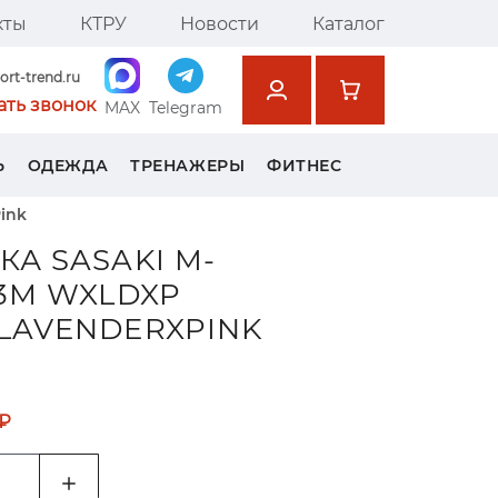
кты
КТРУ
Новости
Каталог
ort-trend.ru
ать звонок
MAX
Telegram
Ь
ОДЕЖДА
ТРЕНАЖЕРЫ
ФИТНЕС
ink
КА SASAKI M-
 3М WXLDXP
LAVENDERXPINK
 ₽