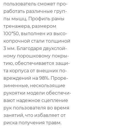
поль­зо­ва­тель смо­жет про­
ра­бо­тать раз­лич­ные груп­
пы мышц. Про­филь рамы
тре­на­же­ра, раз­ме­ром
100*50, вы­пол­нен из вы­со­
ко­проч­ной ста­ли тол­щи­ной
3 мм. Бла­го­да­ря двух­слой­
но­му по­рош­ко­во­му по­кры­
тию, обес­пе­чи­ва­ет­ся за­щи­
та кор­пу­са от внеш­них по­
вре­жде­ний на 98%. Про­ре­
зи­нен­ные, несколь­зя­щие
ру­ко­ят­ки мо­де­ли обес­пе­чи­
ва­ют на­деж­ное сцеп­ле­ние
рук поль­зо­ва­те­ля во вре­мя
за­ня­тий, что из­бав­ля­ет от
рис­ка по­лу­че­ния травм.