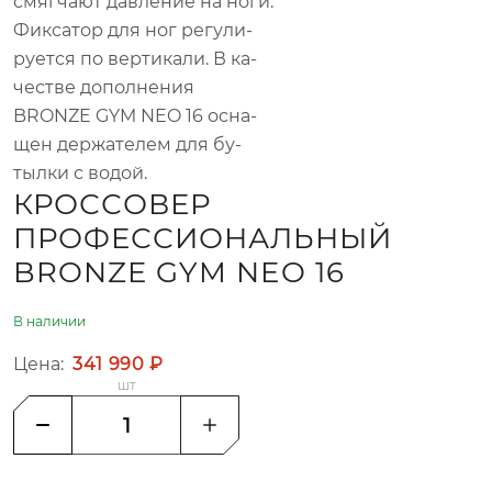
смяг­ча­ют дав­ле­ние на ноги.
Фик­са­тор для ног ре­гу­ли­
ру­ет­ся по вер­ти­ка­ли. В ка­
че­стве до­пол­не­ния
BRONZE GYM NEO 16 осна­
щен дер­жа­те­лем для бу­
тыл­ки с во­дой.
КРОССОВЕР
ПРОФЕССИОНАЛЬНЫЙ
BRONZE GYM NEO 16
В наличии
Цена:
341 990 ₽
шт