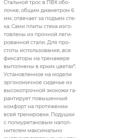
Сталь­ной трос в ПВХ обо­
лоч­ке, об­щим диа­мет­ром 6
мм, от­ве­ча­ет за подъ­ем сте­
ка. Сами пли­ты сте­ка из­го­
тов­ле­ны из проч­ной ле­ги­
ро­ван­ной ста­ли. Для про­
сто­ты ис­поль­зо­ва­ния, все
фик­са­то­ры на тре­на­же­ре
вы­пол­не­ны в яр­ких цве­тах*.
Уста­нов­лен­ное на мо­де­ли
эр­го­но­мич­ное си­де­нье из
вы­со­ко­проч­ной эко­ко­жи га­
ран­ти­ру­ет по­вы­шен­ный
ком­форт на про­тя­же­нии
всей тре­ни­ров­ки. По­душ­ки
с по­ли­уре­та­но­вым на­пол­
ни­те­лем мак­си­маль­но