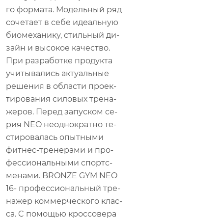
го фор­ма­та. Мо­дель­ный ряд
со­че­та­ет в себе иде­аль­ную
био­ме­ха­ни­ку, стиль­ный ди­
зайн и вы­со­кое ка­че­ство.
При раз­ра­бот­ке про­дук­та
учи­ты­ва­лись ак­ту­аль­ные
ре­ше­ния в об­ла­сти про­ек­
ти­ро­ва­ния си­ло­вых тре­на­
же­ров. Пе­ред за­пус­ком се­
рия NEO неод­но­крат­но те­
сти­ро­ва­лась опыт­ны­ми
фит­нес-тре­не­ра­ми и про­
фес­си­о­наль­ны­ми спортс­
ме­на­ми. BRONZE GYM NEO
16- про­фес­си­о­наль­ный тре­
на­жер ком­мер­че­ско­го клас­
са. C по­мо­щью крос­со­ве­ра