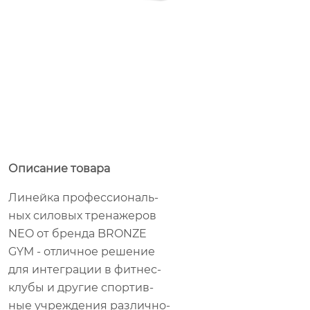
Описание товара
Ли­ней­ка про­фес­си­о­наль­
ных си­ло­вых тре­на­же­ров
NEO от брен­да BRONZE
GYM - от­лич­ное ре­ше­ние
для ин­те­гра­ции в фит­нес-
клу­бы и дру­гие спор­тив­
ные учре­жде­ния раз­лич­но­