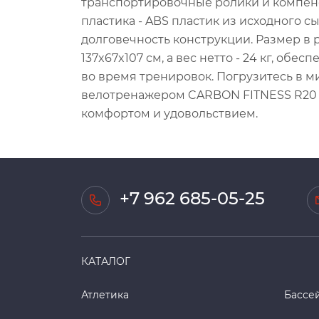
транспортировочные ролики и компенс
пластика - ABS пластик из исходного 
долговечность конструкции. Размер в 
137x67x107 см, а вес нетто - 24 кг, обе
во время тренировок. Погрузитесь в м
велотренажером CARBON FITNESS R20 и
комфортом и удовольствием.
+7 962 685-05-25
КАТАЛОГ
Атлетика
Бассе