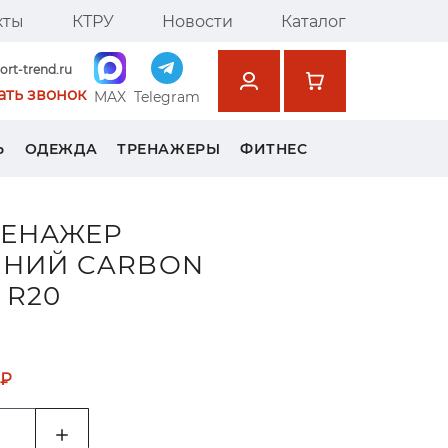
кты
КТРУ
Новости
Каталог
ort-trend.ru
ать звонок
MAX
Telegram
Ь
ОДЕЖДА
ТРЕНАЖЕРЫ
ФИТНЕС
РЕНАЖЕР
НИЙ CARBON
 R20
 ₽