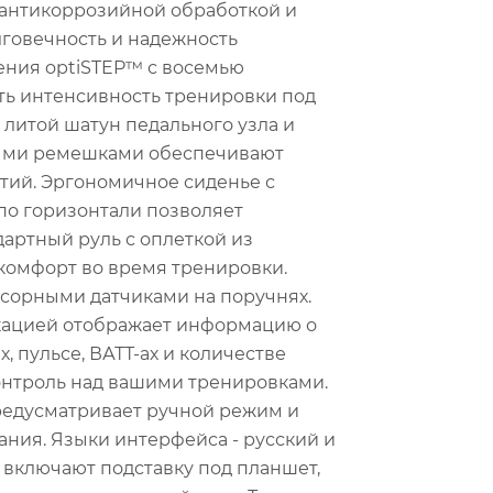
 антикоррозийной обработкой и
лговечность и надежность
ения optiSTEP™ с восемью
ть интенсивность тренировки под
литой шатун педального узла и
ыми ремешками обеспечивают
тий. Эргономичное сиденье с
по горизонтали позволяет
дартный руль с оплеткой из
комфорт во время тренировки.
сорными датчиками на поручнях.
икацией отображает информацию о
, пульсе, ВАТТ-ах и количестве
контроль над вашими тренировками.
едусматривает ручной режим и
ания. Языки интерфейса - русский и
 включают подставку под планшет,