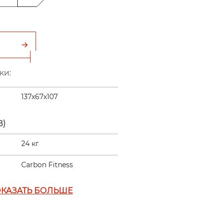
ки:
137х67x107
В)
24 кг
Carbon Fitness
КАЗАТЬ БОЛЬШЕ