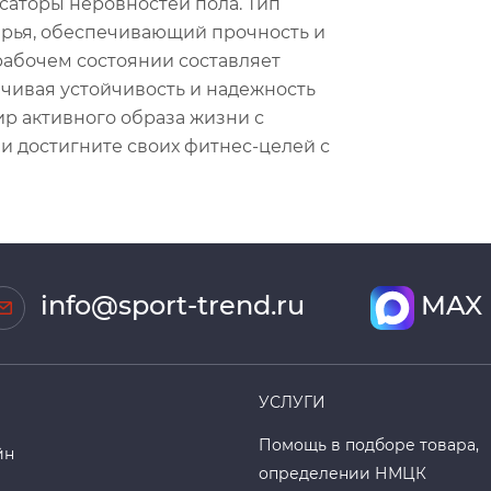
аторы неровностей пола. Тип
сырья, обеспечивающий прочность и
рабочем состоянии составляет
спечивая устойчивость и надежность
ир активного образа жизни с
 достигните своих фитнес-целей с
info@sport-trend.ru
MAX
УСЛУГИ
Помощь в подборе товара,
йн
определении НМЦК