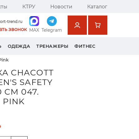
кты
КТРУ
Новости
Каталог
ort-trend.ru
ать звонок
MAX
Telegram
Ь
ОДЕЖДА
ТРЕНАЖЕРЫ
ФИТНЕС
Pink
А CHACOTT
EN'S SAFETY
0 СМ 047.
 PINK
₽