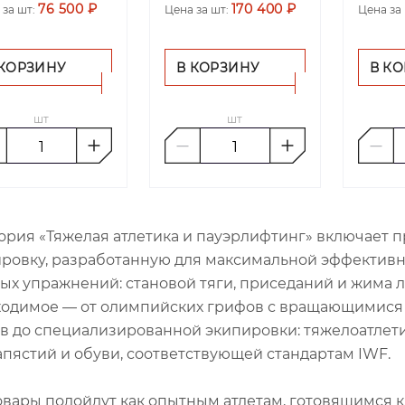
76 500 ₽
170 400 ₽
 за шт:
Цена за шт:
Цена за 
 КОРЗИНУ
В КОРЗИНУ
В К
шт
шт
ория «Тяжелая атлетика и пауэрлифтинг» включает
ровку, разработанную для максимальной эффектив
ых упражнений: становой тяги, приседаний и жима л
одимое — от олимпийских грифов с вращающимися 
в до специализированной экипировки: тяжелоатлети
апястий и обуви, соответствующей стандартам IWF.
овары подойдут как опытным атлетам, готовящимся к