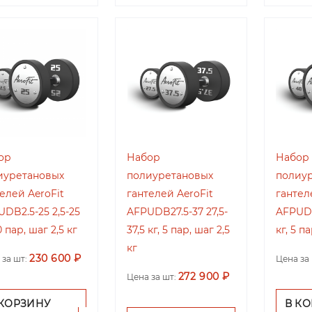
ор
Набор
Набор
иуретановых
полиуретановых
полиу
елей AeroFit
гантелей AeroFit
гантел
DB2.5-25 2,5-25
AFPUDB27.5-37 27,5-
AFPUDB
10 пар, шаг 2,5 кг
37,5 кг, 5 пар, шаг 2,5
кг, 5 па
кг
230 600 ₽
 за шт:
Цена за 
272 900 ₽
Цена за шт:
 КОРЗИНУ
В К