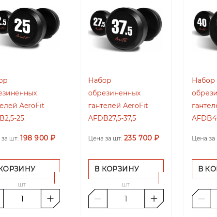
ор
Набор
Набор
езиненных
обрезиненных
обрез
елей AeroFit
гантелей AeroFit
гантел
B2,5-25
AFDB27,5-37,5
AFDB4
198 900 ₽
235 700 ₽
 за шт:
Цена за шт:
Цена за 
 КОРЗИНУ
В КОРЗИНУ
В К
шт
шт