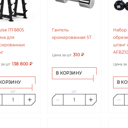
lse ITF8805
Гантель
Набор 
йка для
хромированная ST
обрез
сированных
штанг 
нг
AFBZ10
310 ₽
Цена за шт:
138 800 ₽
 за шт:
Цена за 
В КОРЗИНУ
 КОРЗИНУ
В К
шт
шт