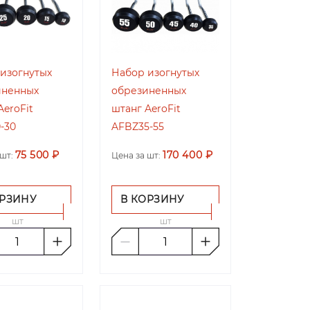
изогнутых
Набор изогнутых
иненных
обрезиненных
AeroFit
штанг AeroFit
-30
AFBZ35-55
75 500 ₽
170 400 ₽
шт:
Цена за шт:
ОРЗИНУ
В КОРЗИНУ
шт
шт