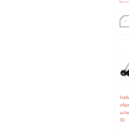
Наб
обр
штан
30