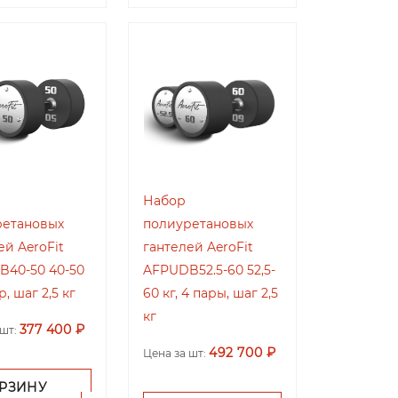
Набор
ретановых
полиуретановых
ей AeroFit
гантелей AeroFit
40-50 40-50
AFPUDB52.5-60 52,5-
р, шаг 2,5 кг
60 кг, 4 пары, шаг 2,5
кг
377 400 ₽
шт:
492 700 ₽
Цена за шт:
ОРЗИНУ