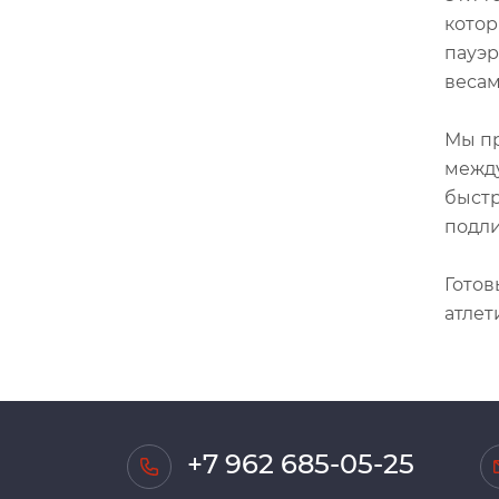
котор
пауэр
весам
Мы пр
между
быстр
подли
Готов
атлет
+7 962 685-05-25