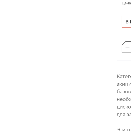
Цена
В
Катег
экипи
базов
необх
диско
для з
Эти т