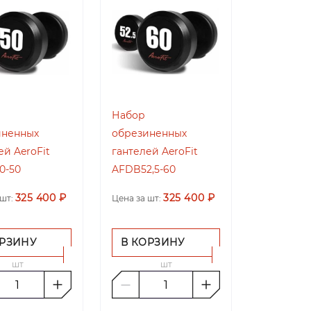
Набор
иненных
обрезиненных
ей AeroFit
гантелей AeroFit
0-50
AFDB52,5-60
325 400 ₽
325 400 ₽
шт:
Цена за шт:
ОРЗИНУ
В КОРЗИНУ
шт
шт