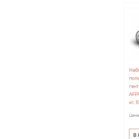
Наб
пол
гант
AFPU
кг, 
Цена
В