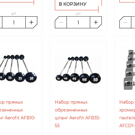
В КОРЗИНУ
шт
шт
ор прямых
Набор прямых
Набор
езиненных
обрезиненных
хроми
г Aerofit AFB10-
штанг Aerofit AFB35-
гантел
55
AFCD1-1