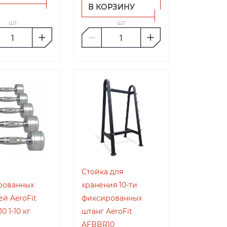
В КОРЗИНУ
шт
шт
Стойка для
рованных
хранения 10-ти
ей AeroFit
фиксированных
0 1-10 кг
штанг AeroFit
AFBBR10