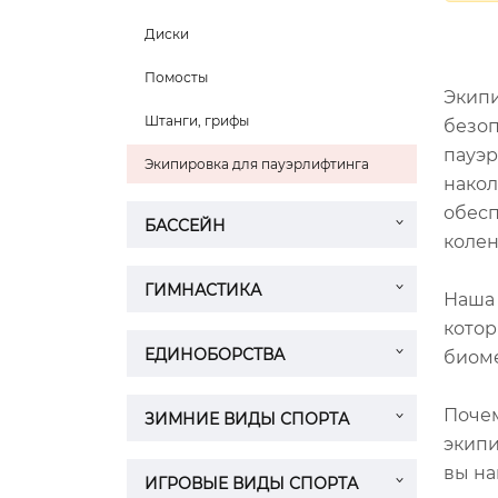
Диски
Помосты
Экипи
Штанги, грифы
безоп
пауэр
Экипировка для пауэрлифтинга
накол
обесп
БАССЕЙН
колен
ГИМНАСТИКА
Наша 
котор
ЕДИНОБОРСТВА
биоме
Почем
ЗИМНИЕ ВИДЫ СПОРТА
экипи
вы на
ИГРОВЫЕ ВИДЫ СПОРТА