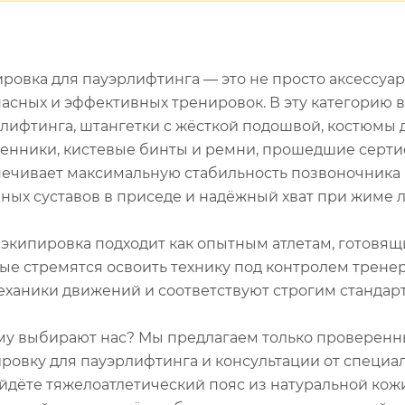
ровка для пауэрлифтинга — это не просто аксессуа
асных и эффективных тренировок. В эту категорию 
лифтинга, штангетки с жёсткой подошвой, костюмы 
енники, кистевые бинты и ремни, прошедшие серти
ечивает максимальную стабильность позвоночника 
ных суставов в приседе и надёжный хват при жиме л
экипировка подходит как опытным атлетам, готовящи
ые стремятся освоить технику под контролем тренер
ханики движений и соответствуют строгим стандарт
у выбирают нас? Мы предлагаем только проверен
ровку для пауэрлифтинга и консультации от специал
йдёте тяжелоатлетический пояс из натуральной кожи,