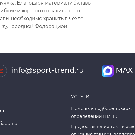
учука. Благодаря материалу булавы
ибкие и хорошо отскакивают от
лавы необходимо хранить в чехле.
еждународной Федерацией
info@sport-trend.ru
MAX
УСЛУГИ
Помощь в подборе товара,
йн
определении НМЦК
борства
Предоставление техническ
описания товаров для торг