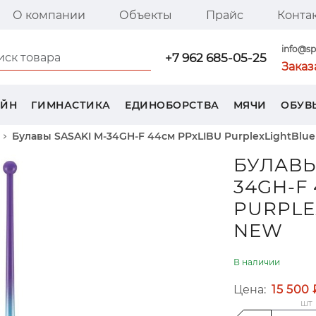
О компании
Объекты
Прайс
Конта
я страница SPORT TREND
info@sp
+7 962 685-05-25
Заказ
ЕЙН
ГИМНАСТИКА
ЕДИНОБОРСТВА
МЯЧИ
ОБУВ
Булавы SASAKI M-34GH-F 44см PPxLIBU PurplexLightBlu
БУЛАВЫ
34GH-F
PURPLE
NEW
В наличии
Цена:
15 500 
шт