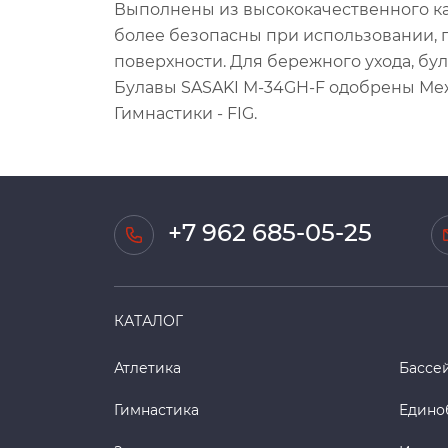
Выполнены из высококачественного ка
более безопасны при использовании, г
поверхности. Для бережного ухода, бу
Булавы SASAKI М-34GH-F одобрены М
Гимнастики - FIG.
+7 962 685-05-25
КАТАЛОГ
Атлетика
Бассе
Гимнастика
Едино