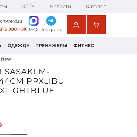
кты
КТРУ
Новости
Каталог
ort-trend.ru
ать звонок
MAX
Telegram
Ь
ОДЕЖДА
ТРЕНАЖЕРЫ
ФИТНЕС
e New
 SASAKI M-
 44СМ PPXLIBU
XLIGHTBLUE
₽