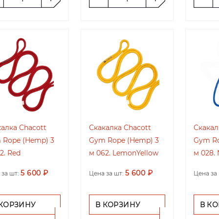
алка Chacott
Скакалка Chacott
Скакал
 Rope (Hemp) 3
Gym Rope (Hemp) 3
Gym Ro
2. Red
м 062. LemonYellow
м 028.
5 600 ₽
5 600 ₽
 за шт:
Цена за шт:
Цена за 
 КОРЗИНУ
В КОРЗИНУ
В К