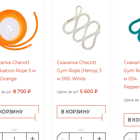
алка Chacott
Скакалка Chacott
Скакал
uation Rope 3 м
Gym Rope (Hemp) 3
Gym Ro
 Orange
м 000. White
м 034.
Pepper
8 700 ₽
5 600 ₽
 за шт:
Цена за шт:
Цена за 
 КОРЗИНУ
В КОРЗИНУ
В К
шт
шт