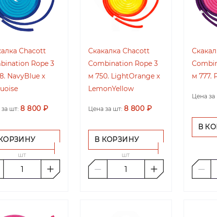
алка Chacott
Скакалка Chacott
Скакал
ination Rope 3
Combination Rope 3
Combin
8. NavyBlue x
м 750. LightOrange x
м 777. 
uoise
LemonYellow
Цена за 
8 800 ₽
8 800 ₽
 за шт:
Цена за шт:
В К
 КОРЗИНУ
В КОРЗИНУ
шт
шт