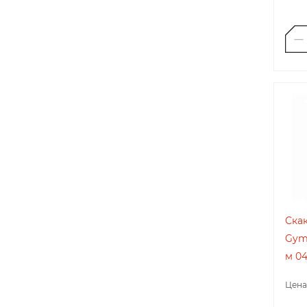
Скак
Gym 
м 04
Цена