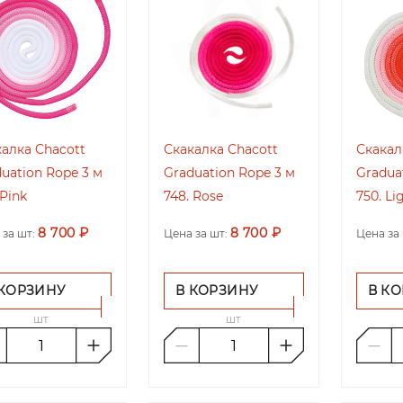
алка Chacott
Скакалка Chacott
Скакал
uation Rope 3 м
Graduation Rope 3 м
Gradua
 Pink
748. Rose
750. L
8 700 ₽
8 700 ₽
 за шт:
Цена за шт:
Цена за 
 КОРЗИНУ
В КОРЗИНУ
В К
шт
шт