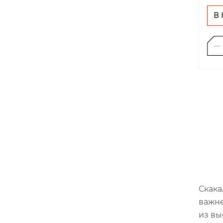
В
Скака
важне
из вы