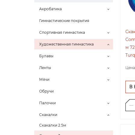
Акробатика
Гимнастические покрытия
Скак
Спортивная гимнастика
Comb
Художественная гимнастика
м 72
Turq
Булавы
Цена
Ленты
Мячи
В
Обручи
Палочки
Скакалки
Скакалки 2.5м