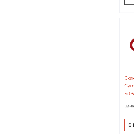
Скак
Gym
м 05
Цена
В