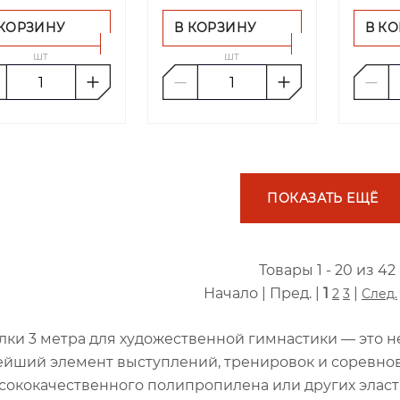
 КОРЗИНУ
В КОРЗИНУ
В К
шт
шт
ПОКАЗАТЬ ЕЩЁ
Товары 1 - 20 из 42
Начало | Пред. |
1
|
2
3
След.
лки 3 метра для художественной гимнастики — это н
йший элемент выступлений, тренировок и соревнов
сококачественного полипропилена или других элас