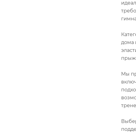
идеал
требо
гимна
Катег
дома 
эласт
прыжк
Мы пр
включ
подхо
возмо
трене
Выбер
подде